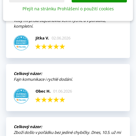
Přejít na stránku Prohlášení o použití cookies
Výhody:
Vždy mi přišla objednávka velmi rychle a v pořádku,
kompletní.
Jitka V.
02.06.2026
Celkový názor:
Fajn komunikace i rychlé dodání.
Obec H.
01.06.2026
Celkový názor:
Zboží došlo v pořádku bez jediné chybičky. Dnes, 10.5. už mi