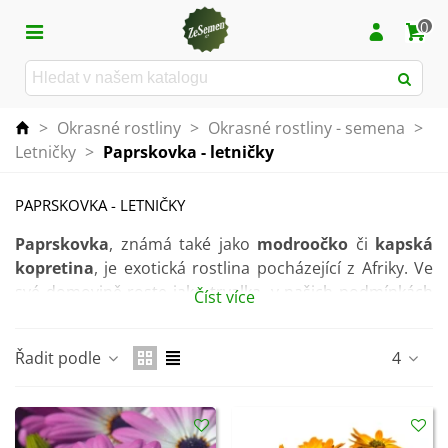
0
>
Okrasné rostliny
>
Okrasné rostliny - semena
>
Letničky
>
Paprskovka - letničky
PAPRSKOVKA - LETNIČKY
Paprskovka
, známá také jako
modroočko
či
kapská
kopretina
, je exotická rostlina pocházející z Afriky. Ve
své domovině roste jako trvalka, v našich podmínkách
Číst více
se však pěstuje jako
letnička
.
Jedná se o
pěstitelsky nenáročnou rostlinu
, která se
Řadit podle
4
vyznačuje
nižším vzrůstem
. Díky tomu ji lze pěstovat
nejen
na okrasném záhoně
, ale také
v truhlíku či
květináči
.