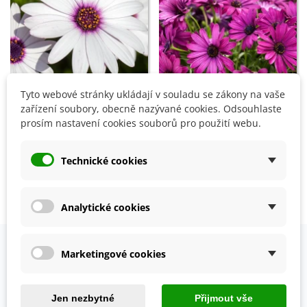
Tyto webové stránky ukládají v souladu se zákony na vaše
Přidat do košíku
Přidat do košíku
zařízení soubory, obecně nazývané cookies. Odsouhlaste
prosím nastavení cookies souborů pro použití webu.
Paprskovka White -
Paprskovka Purple -
Osteospermum ecklonis -
Osteospermum ecklonis -
semena - 6 ks
semena - 6 ks
Technické cookies
49 Kč
49 Kč
Zobrazení 1-4 z 4 položek
Analytické cookies
Marketingové cookies
OVĚŘENO NAŠIMI ZÁKAZNÍKY
Prohlédněte si vybraná hodnocení našich zákazníků.
Jen nezbytné
Přijmout vše