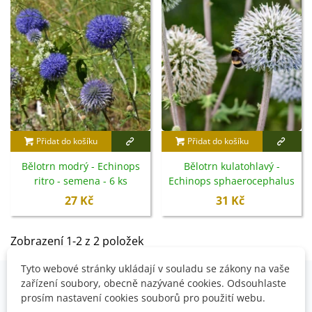
vázy
a
květinových dekorací
. Lze ji také
sušit
a využít
do suchých vazeb
.
Přidat do košíku
Přidat do košíku
Bělotrn modrý - Echinops
Bělotrn kulatohlavý -
ritro - semena - 6 ks
Echinops sphaerocephalus
- semena - 6 ks
27 Kč
31 Kč
Zobrazení 1-2 z 2 položek
Tyto webové stránky ukládají v souladu se zákony na vaše
zařízení soubory, obecně nazývané cookies. Odsouhlaste
prosím nastavení cookies souborů pro použití webu.
OVĚŘENO NAŠIMI ZÁKAZNÍKY