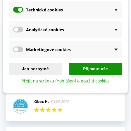
Technické cookies
Prohlédněte si vybraná hodnocení našich zákazníků.
Výhody:
Analytické cookies
Vždy mi přišla objednávka velmi rychle a v pořádku,
kompletní.
Marketingové cookies
Jitka V.
02.06.2026
Jen nezbytné
Přijmout vše
Přejít na stránku Prohlášení o použití cookies
Celkový názor:
Fajn komunikace i rychlé dodání.
Obec H.
01.06.2026