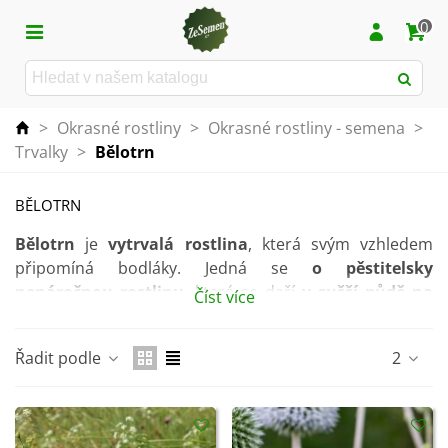
0
>
Okrasné rostliny
>
Okrasné rostliny - semena
>
Trvalky
>
Bělotrn
BĚLOTRN
Bělotrn
je
vytrvalá rostlina
, která svým vzhledem
připomíná bodláky. Jedná se
o pěstitelsky
nenáročnou rostlinu
, které se daří
v sušší půdě na
Číst více
přímém slunci
.
Má
kulovité květenství
, které
po celé léto
láká
Řadit podle
2
medonosný hmyz. Bělotrn je
statnou rostlinou
, může
dosahovat
výšky až 1 m
.
Tato velmi dekorativní rostlina je vhodná
k řezu do