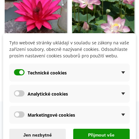
Tyto webové stránky ukládají v souladu se zákony na vaše
Přidat do košíku
zařízení soubory, obecně nazývané cookies. Odsouhlaste
Leknín růžový - Nymphaea
prosím nastavení cookies souborů pro použití webu.
capensis - semena - 6 ks
Leknín červený - Nymphaea
67 Kč
caerulea - semena - 5 ks
Technické cookies
65 Kč
Zobrazení 1-4 z 4 položek
Analytické cookies
Marketingové cookies
OVĚŘENO NAŠIMI ZÁKAZNÍKY
Prohlédněte si vybraná hodnocení našich zákazníků.
Jen nezbytné
Přijmout vše