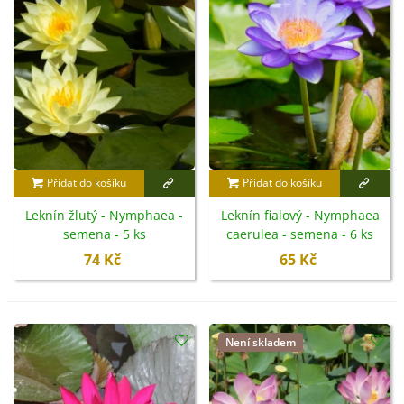
nejčastěji
od května až do října v různých barvách
,
záleží na tom, jakému kultivaru dáte přednost.
Přidat do košíku
Přidat do košíku
Leknín žlutý - Nymphaea -
Leknín fialový - Nymphaea
semena - 5 ks
caerulea - semena - 6 ks
74 Kč
65 Kč
Není skladem