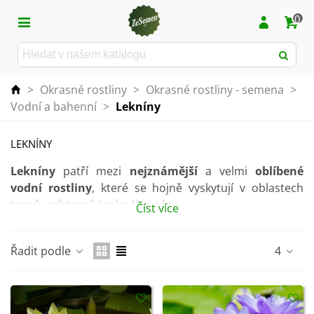
0
>
Okrasné rostliny
>
Okrasné rostliny - semena
>
Vodní a bahenní
>
Lekníny
LEKNÍNY
Lekníny
patří mezi
nejznámější
a velmi
oblíbené
vodní rostliny
, které se hojně vyskytují v oblastech
tropů, subtropů i mírného pásu.
Číst více
Jedná se o poměrně
nenáročnou rostlinu na péči
. Aby
se jí dobře dařilo, je nutné rostlině zajistit
klidnou
Řadit podle
4
vodu s celodenním sluncem
.
Krásné majestátní květy spolu s listy plavou na
hladině
jezírek, rybníků a jiných vodních ploch. Kvete