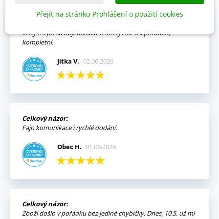
Přejít na stránku Prohlášení o použití cookies
Výhody:
Vždy mi přišla objednávka velmi rychle a v pořádku,
kompletní.
Jitka V.
02.06.2026
Celkový názor:
Fajn komunikace i rychlé dodání.
Obec H.
01.06.2026
Celkový názor:
Zboží došlo v pořádku bez jediné chybičky. Dnes, 10.5. už mi