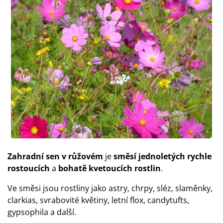
Zahradní sen v růžovém
je
směsí jednoletých rychle
rostoucích
a
bohatě kvetoucích rostlin
.
Ve směsi jsou rostliny jako astry, chrpy, sléz, slaměnky,
clarkias, svrabovité květiny, letní flox, candytufts,
gypsophila a další.