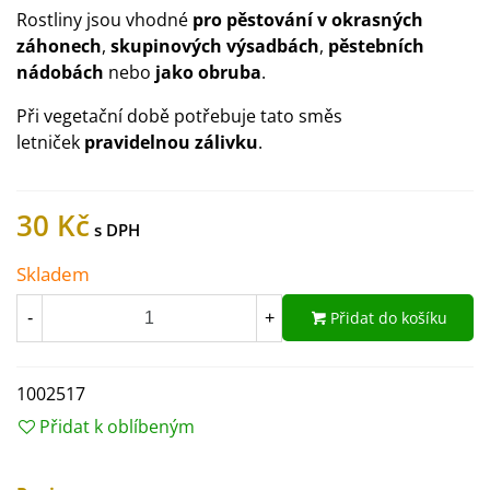
Rostliny jsou vhodné
pro pěstování v okrasných
záhonech
,
skupinových výsadbách
,
pěstebních
nádobách
nebo
jako obruba
.
Při vegetační době potřebuje tato směs
letniček
pravidelnou zálivku
.
30 Kč
Skladem
Přidat do košíku
-
+
1002517
Přidat k oblíbeným