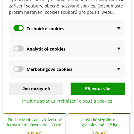
zařízení soubory, obecně nazývané cookies. Odsouhlaste
Detaily produktu
prosím nastavení cookies souborů pro použití webu.
SOUVISEJÍCÍ PRODUKTY
Technické cookies
Analytické cookies
Marketingové cookies
Jen nezbytné
Přijmout vše
Přejít na stránku Prohlášení o použití cookies
Přidat do košíku
Přidat do košíku
Biochar Mini start - aktivní uhlí
Hoštické slepičince -
k rostlinám - Devrakon - 300 ml
granulované - 2,5 kg
105 Kč
178 Kč