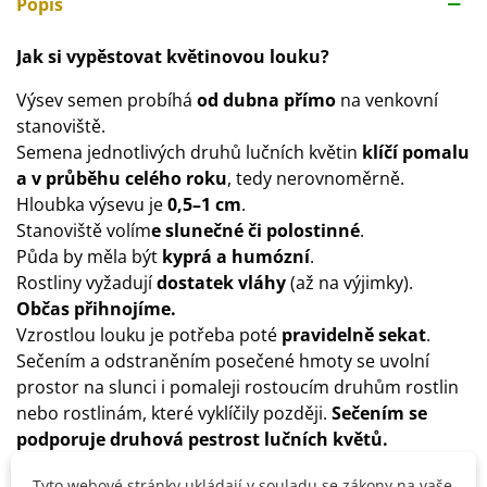
Popis
Jak si vypěstovat květinovou louku?
Výsev semen probíhá
od
dubna přímo
na venkovní
stanoviště.
Semena jednotlivých druhů lučních květin
klíčí pomalu
a v průběhu celého roku
, tedy nerovnoměrně.
Hloubka výsevu je
0,5–1 cm
.
Stanoviště volím
e slunečné či polostinné
.
Půda by měla být
kyprá a humózní
.
Rostliny vyžadují
dostatek vláhy
(až na výjimky).
Občas přihnojíme.
Vzrostlou louku je potřeba poté
pravidelně sekat
.
Sečením a odstraněním posečené hmoty se uvolní
prostor na slunci i pomaleji rostoucím druhům rostlin
nebo rostlinám, které vyklíčily později.
Sečením se
podporuje druhová pestrost lučních květů.
Tyto webové stránky ukládají v souladu se zákony na vaše