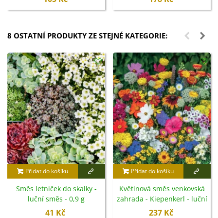
8 OSTATNÍ PRODUKTY ZE STEJNÉ KATEGORIE:
Přidat do košíku
Přidat do košíku
Směs letniček do skalky -
Květinová směs venkovská
luční směs - 0,9 g
zahrada - Kiepenkerl - luční
směs - 40 g
41 Kč
237 Kč