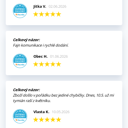
Jitka V.
02.06.2026
Celkový názor:
Fajn komunikace i rychlé dodání.
Obec H.
01.06.2026
Celkový názor:
Zboží došlo v pořádku bez jediné chybičky. Dnes, 10.5. už mi
tymián raší z květníku.
Vlasta K.
10.05.2026