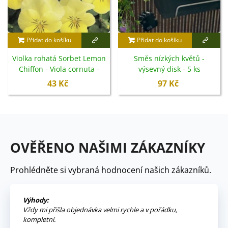
Přidat do košíku
Přidat do košíku
Violka rohatá Sorbet Lemon
Směs nízkých květů -
Chiffon - Viola cornuta -
výsevný disk - 5 ks
semena - 20 ks
43 Kč
97 Kč
OVĚŘENO NAŠIMI ZÁKAZNÍKY
Prohlédněte si vybraná hodnocení našich zákazníků.
Výhody:
Vždy mi přišla objednávka velmi rychle a v pořádku,
kompletní.