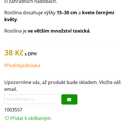
či zahradních nádobách.
Rostlina dosahuje výšky
15–30 cm
a
kvete černými
květy
.
Rostlina je
ve větším množství toxická
.
38 Kč
Předobjednávka
Upozorníme vás, až produkt bude skladem. Vložte váš
email.
1003557
Přidat k oblíbeným