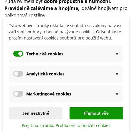
Půda by měla být
dobře propustná a humózní
.
Pravidelně zaléváme a hnojíme
, ideálně hnojivem pro
balkonové rostliny.
V zimním období rostlinu
zakryjeme chvojím
nebo
Tyto webové stránky ukládají v souladu se zákony na vaše
necháme přezimovat ve skleníku.
zařízení soubory, obecně nazývané cookies. Odsouhlaste
prosím nastavení cookies souborů pro použití webu.
Detaily produktu
Technické cookies
SOUVISEJÍCÍ PRODUKTY
Analytické cookies
Marketingové cookies
Jen nezbytné
Přijmout vše
Přejít na stránku Prohlášení o použití cookies