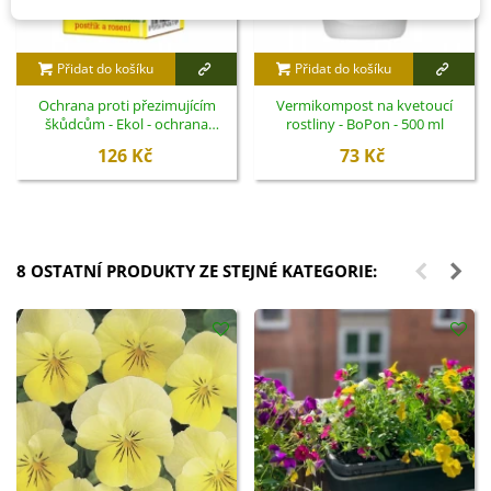
Přidat do košíku
Přidat do košíku
Ochrana proti přezimujícím
Vermikompost na kvetoucí
škůdcům - Ekol - ochrana
rostliny - BoPon - 500 ml
rostlin - 100 ml
126 Kč
73 Kč
8 OSTATNÍ PRODUKTY ZE STEJNÉ KATEGORIE: