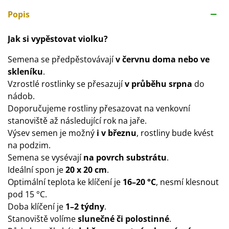
Popis
Jak si vypěstovat violku?
Semena se předpěstovávají
v červnu doma nebo ve
skleníku
.
Vzrostlé rostlinky se přesazují
v průběhu srpna
do
nádob.
Doporučujeme rostliny přesazovat na venkovní
stanoviště až následující rok na jaře.
Výsev semen je možný
i v březnu
, rostliny bude kvést
na podzim.
Semena se vysévají
na povrch substrátu
.
Ideální spon je
20 x 20 cm
.
Optimální teplota ke klíčení je
16–20 °C
, nesmí klesnout
pod 15 °C.
Doba klíčení je
1–2 týdny
.
Stanoviště volíme
slunečné či polostinné
.