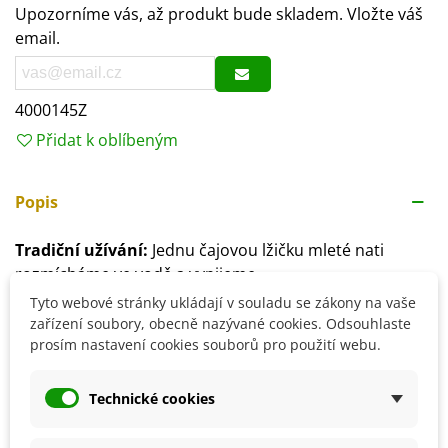
Upozorníme vás, až produkt bude skladem. Vložte váš
email.
4000145Z
Přidat k oblíbeným
Popis
Tradiční užívání:
Jednu čajovou lžičku mleté nati
rozmícháme ve vodě a vypijeme.
Tyto webové stránky ukládají v souladu se zákony na vaše
Užíváme 2× denně – ráno na lačno a v podvečer. Při
zařízení soubory, obecně nazývané cookies. Odsouhlaste
průběžném užívání 1× denně ráno podobu 6 týdnů 2×
prosím nastavení cookies souborů pro použití webu.
do roka.
Technické cookies
TIP na přípravu:
Požadované množství nejprve
vložíme do sklenice, přidáme pouze 2× více vody nežli