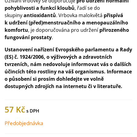
Užívání vrbovky se doporučuje
pro udržení normální
pohyblivosti a funkcí kloubů
, řadí se do
skupiny
antioxidantů
. Vrbovka malokvětá
přispívá
k udržení (před)menstruačního a menopauzálního
komfortu
, je doporučována pro udržení
přirozeného
fungování prostaty
.
Ustanovení nařízení Evropského parlamentu a Rady
(ES) č. 1924/2006, o výživových a zdravotních
tvrzeních, nám nedovoluje informovat vás o dalších
účincích této rostliny na váš organismus. Informace
o působení si prosím dohledejte ve volně
dostupných zdrojích na internetu či v literatuře.
57 Kč
Předobjednávka