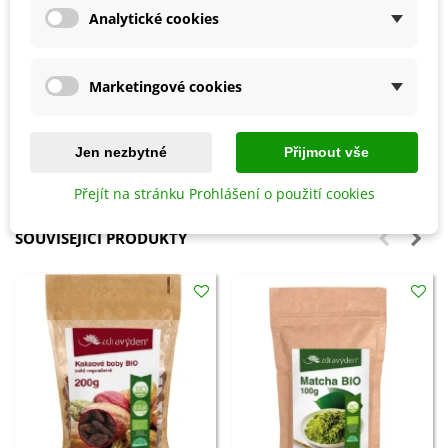
prášku a rozmícháme na hustou pastu.
Analytické cookies
Tuto pastu již libovolně doředíme tekutinou, přičemž
nevznikají hrudky.
Marketingové cookies
Surovina pro přípravu bylinného čaje – nálevu
Jen nezbytné
Přijmout vše
Detaily produktu
Přejít na stránku Prohlášení o použití cookies
SOUVISEJÍCÍ PRODUKTY