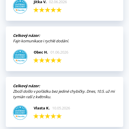
Jitka V.
02.06.2026
Celkový názor:
Fajn komunikace i rychlé dodání.
Obec H.
01.06.2026
Celkový názor:
Zboží došlo v pořádku bez jediné chybičky. Dnes, 10.5. už mi
tymián raší z květníku.
Vlasta K.
10.05.2026