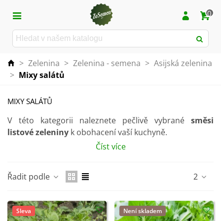
0
>
Zelenina
>
Zelenina - semena
>
Asijská zelenina
>
Mixy salátů
MIXY SALÁTŮ
V této kategorii naleznete pečlivě vybrané
směsi
listové zeleniny
k obohacení vaší kuchyně.
Číst více
Rostliny ve směsích mají podobné nároky na pěstování.
Lze je pěstovat jak v záhonu, tak v
květináči
za oknem.
Řadit podle
2
Saláty jsou vhodné i k rychlení.
Sleva
Není skladem