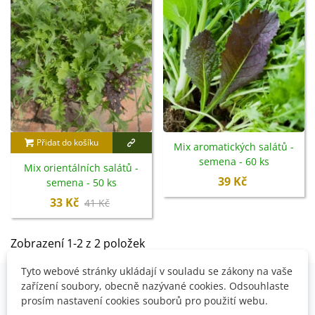
Přidat do košíku
Mix aromatických salátů -
semena - 60 ks
Mix orientálních salátů -
39 Kč
semena - 50 ks
33 Kč
41 Kč
Zobrazení 1-2 z 2 položek
Tyto webové stránky ukládají v souladu se zákony na vaše
zařízení soubory, obecně nazývané cookies. Odsouhlaste
prosím nastavení cookies souborů pro použití webu.
OVĚŘENO NAŠIMI ZÁKAZNÍKY