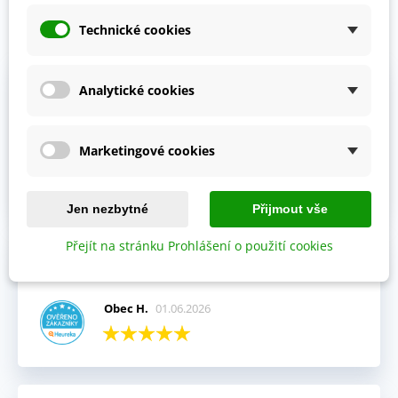
Technické cookies
Prohlédněte si vybraná hodnocení našich zákazníků.
Výhody:
Analytické cookies
Vždy mi přišla objednávka velmi rychle a v pořádku,
kompletní.
Marketingové cookies
Jitka V.
02.06.2026
Jen nezbytné
Přijmout vše
Přejít na stránku Prohlášení o použití cookies
Celkový názor:
Fajn komunikace i rychlé dodání.
Obec H.
01.06.2026