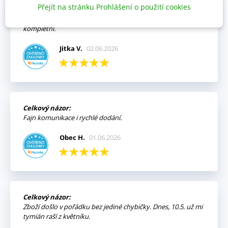
Přejít na stránku Prohlášení o použití cookies
Výhody:
Vždy mi přišla objednávka velmi rychle a v pořádku,
kompletní.
Jitka V.
02.06.2026
Celkový názor:
Fajn komunikace i rychlé dodání.
Obec H.
01.06.2026
Celkový názor:
Zboží došlo v pořádku bez jediné chybičky. Dnes, 10.5. už mi
tymián raší z květníku.