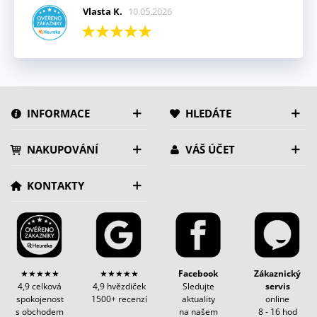
Vlasta K.
10.05.2026
INFORMACE
HLEDÁTE
NAKUPOVÁNÍ
VÁŠ ÚČET
KONTAKTY
★★★★★
★★★★★
Facebook
Zákaznický
4,9 celková
4,9 hvězdiček
Sledujte
servis
spokojenost
1500+ recenzí
aktuality
online
s obchodem
na našem
8 - 16 hod