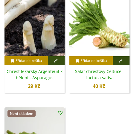
Přidat do košíku
Přidat do košíku
Chřest lékařský Argenteuil k
Salát chřestový Celtuce -
bělení - Asparagus
Lactuca sativa
officinalis - semena - 15 ks
L.var.asparagina - semena -
29 Kč
40 Kč
300 ks
Není skladem