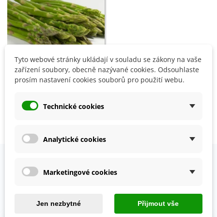
Tyto webové stránky ukládají v souladu se zákony na vaše
zařízení soubory, obecně nazývané cookies. Odsouhlaste
Chřest lékařský Mary
prosím nastavení cookies souborů pro použití webu.
Washington - Asparagus
officinalis - semena - 20 ks
48 Kč
Technické cookies
Zobrazení 1-3 z 3 položek
Analytické cookies
OVĚŘENO NAŠIMI ZÁKAZNÍKY
Marketingové cookies
Prohlédněte si vybraná hodnocení našich zákazníků.
Jen nezbytné
Přijmout vše