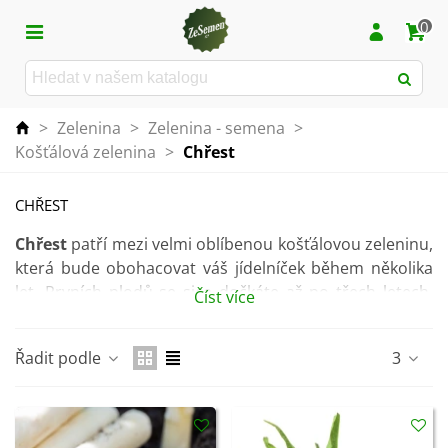
0
>
Zelenina
>
Zelenina - semena
>
Košťálová zelenina
>
Chřest
CHŘEST
Chřest
patří mezi velmi oblíbenou košťálovou zeleninu,
která bude obohacovat váš jídelníček během několika
let. Prvních plodů se sice dočkáte až po třech letech,
Číst více
ale potom bude úroda opravdu bohatá.
Chřest je velmi bohatý
na vlákninu
,
bílkoviny
a další
Řadit podle
3
vitamíny a minerály
. Navíc má močopudné a
detoxikační účinky.