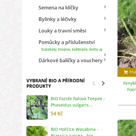
Semena na klíčky
Bylinky a léčivky
Louky a travní směsi
Pomůcky a příslušenství
Substráty, hnojiva, květináče, knihy aj.
Dárkové balíčky a vouchery
Přid
VYBRANÉ BIO A PŘÍRODNÍ
Fenykl
PRODUKTY
Foen
s
BIO Fazole fialová Teepee -
B
Phaseolus vulgaris...
R
54 Kč
5
BIO Hořčice Wasabina -
B
Brassica juncea - bio...
v