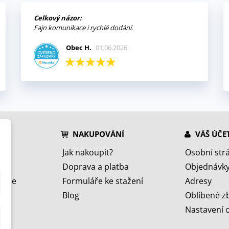
Celkový názor:
Fajn komunikace i rychlé dodání.
Obec H.
01.06.2026
NAKUPOVÁNÍ
VÁŠ ÚČE
Jak nakoupit?
Osobní str
Doprava a platba
Objednávk
jeme
Formuláře ke stažení
Adresy
Blog
Oblíbené z
Nastavení 