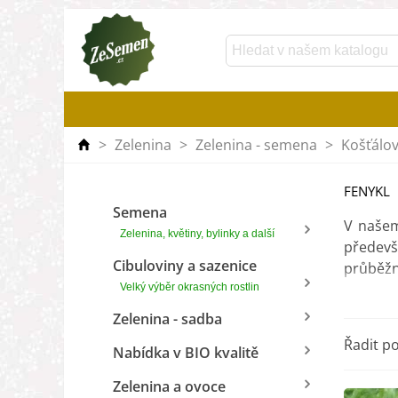
>
Zelenina
>
Zelenina - semena
>
Košťálov
FENYKL
Semena
V našem
Zelenina, květiny, bylinky a další
předevš
Cibuloviny a sazenice
průběžn
Velký výběr okrasných rostlin
A jaké j
Zelenina - sadba
francou
Řadit p
nejčast
Nabídka v BIO kvalitě
Zelenina a ovoce