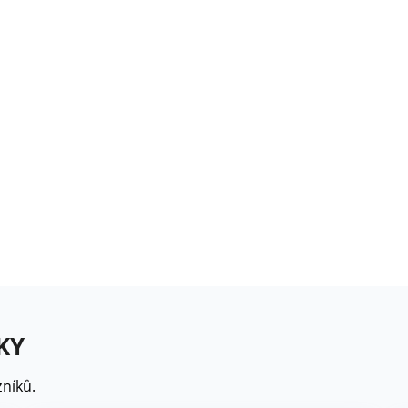
rézie růžová - Freesia -
ibuloviny - 3 ks
6 Kč
loxiníe Mont Blanc -
inningia - cibuloviny -...
8 Kč
omněnka alpská modrá -
yosotis alpestris -...
9 Kč
KY
níků.