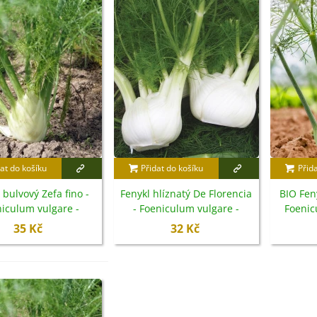
at do košíku
Přidat do košíku
Přid
 bulvový Zefa fino -
Fenykl hlíznatý De Florencia
BIO Fen
iculum vulgare -
- Foeniculum vulgare -
Foenic
emena - 100 ks
semena - 150 ks
s
35 Kč
32 Kč
IO Ředkev bílá Laurin -
aphanus sativus - bio...
4 Kč
IO Mangold duhový - Beta
ulgaris - bio semena...