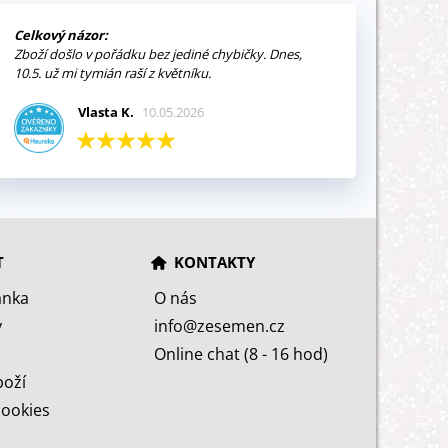
Celkový názor:
Zboží došlo v pořádku bez jediné chybičky. Dnes,
10.5. už mi tymián raší z květníku.
Vlasta K.
10.05.2026
T
KONTAKTY
ánka
O nás
y
info@zesemen.cz
Online chat (8 - 16 hod)
boží
cookies