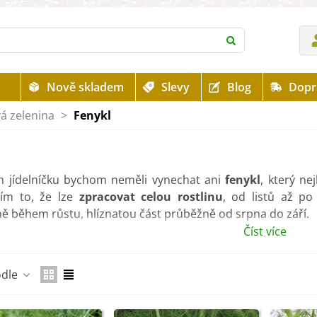
Nově skladem
Slevy
Blog
Dopr
á zelenina
>
Fenykl
 jídelníčku bychom neměli vynechat ani
fenykl
, který ne
ím to, že lze
zpracovat celou rostlinu
, od listů až po
ě během růstu, hlíznatou část průběžně od srpna do září.
Číst více
sou přínosy této zeleniny? Fenykl je
silně aromatickou ze
zské kuchyni. Lze ho konzumovat v syrovém stavu, pečen
odle
ěji používá
proti nadýmání
a
při zlepšování činnosti střev
.