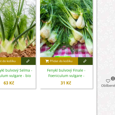
at do košíku
Přidat do košíku
ykl bulvový Selma -
Fenykl bulvový Finale -
ulum vulgare - bio
Foeniculum vulgare -
0
emena - 50 ks
semena - 45 ks
63 Kč
31 Kč
Oblíbené