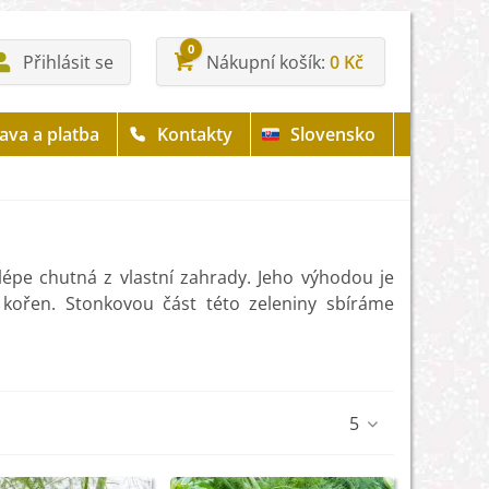
0
Přihlásit se
Nákupní košík
0 Kč
ava a platba
Kontakty
Slovensko
jlépe chutná z vlastní zahrady. Jeho výhodou je
 kořen. Stonkovou část této zeleniny sbíráme
leninou
, kterou naleznete především v italské a
ý, vařený nebo jako pepř. Fenyklový odvar se
5