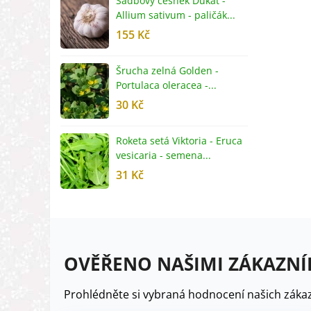
Sadbový česnek Dukát -
F
Allium sativum - paličák...
c
155 Kč
4
Šrucha zelná Golden -
G
Portulaca oleracea -...
S
30 Kč
5
Roketa setá Viktoria - Eruca
P
vesicaria - semena...
M
31 Kč
2
OVĚŘENO NAŠIMI ZÁKAZNÍ
Prohlédněte si vybraná hodnocení našich zákaz