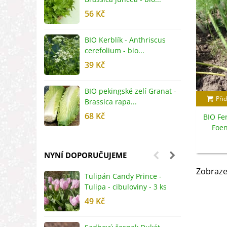
56 Kč
5
BIO Kerblík - Anthriscus
B
cerefolium - bio...
O
39 Kč
5
BIO pekingské zelí Granat -
B
Přid
Brassica rapa...
r
68 Kč
8
BIO Fen
Foen
s
NYNÍ DOPORUČUJEME
Zobraze
Tulipán Candy Prince -
J
Tulipa - cibuloviny - 3 ks
r
49 Kč
2