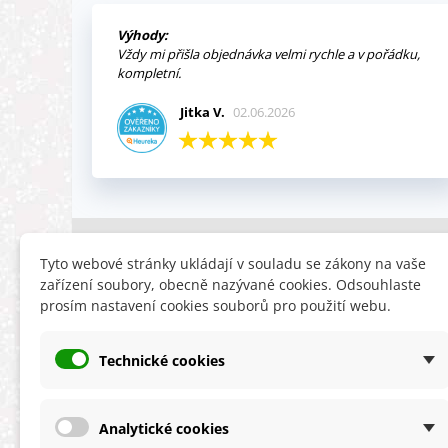
Výhody:
Vždy mi přišla objednávka velmi rychle a v pořádku,
kompletní.
Jitka V.
02.06.2026
INFORMACE
HLEDÁTE
Tyto webové stránky ukládají v souladu se zákony na vaše
zařízení soubory, obecně nazývané cookies. Odsouhlaste
Obchodní podmínky
Slevy
prosím nastavení cookies souborů pro použití webu.
Reklamační řád
Novinky
Ochrana osobních údajů
Nyní doporuču
Technické cookies
Cookies
Mapa stránek
ÚKZÚZ info a odkazy
Analytické cookies