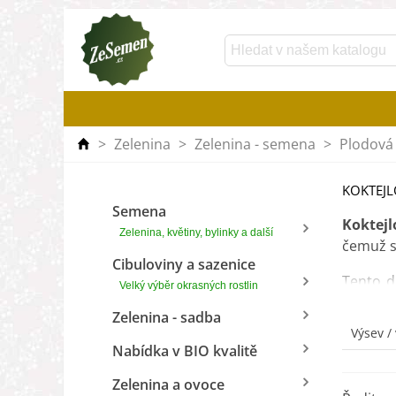
>
Zelenina
>
Zelenina - semena
>
Plodová 
KOKTEJL
Semena
Koktejl
Zelenina, květiny, bylinky a další
čemuž s
Cibuloviny a sazenice
Tento d
Velký výběr okrasných rostlin
použijt
Zelenina - sadba
či tyčine
Výsev /
Nabídka v BIO kvalitě
Neví
Zelenina a ovoce