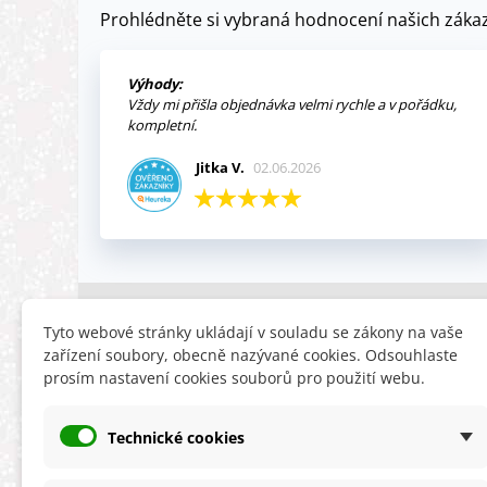
Prohlédněte si vybraná hodnocení našich zákaz
Výhody:
Vždy mi přišla objednávka velmi rychle a v pořádku,
kompletní.
Jitka V.
02.06.2026
INFORMACE
HLEDÁTE
Tyto webové stránky ukládají v souladu se zákony na vaše
zařízení soubory, obecně nazývané cookies. Odsouhlaste
Obchodní podmínky
Slevy
prosím nastavení cookies souborů pro použití webu.
Reklamační řád
Novinky
Ochrana osobních údajů
Nyní doporuču
Technické cookies
Cookies
Mapa stránek