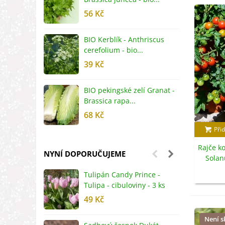
56 Kč
5
BIO Kerblík - Anthriscus
B
cerefolium - bio...
O
39 Kč
5
BIO pekingské zelí Granat -
B
Brassica rapa...
r
68 Kč
8
Přid
Rajče ko
NYNÍ DOPORUČUJEME
Solan
Tulipán Candy Prince -
J
Tulipa - cibuloviny - 3 ks
r
49 Kč
2
Není 