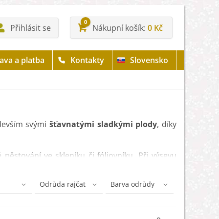
0
Přihlásit se
Nákupní košík
0 Kč
ava a platba
Kontakty
Slovensko
devším svými
šťavnatými sladkými plody
, díky
 pěstování ve skleníku či fóliovníku. Při výsevu
delné
přihnojení
,ať už v podobě tekutých hnojiv
Odrůda rajčat
Barva odrůdy