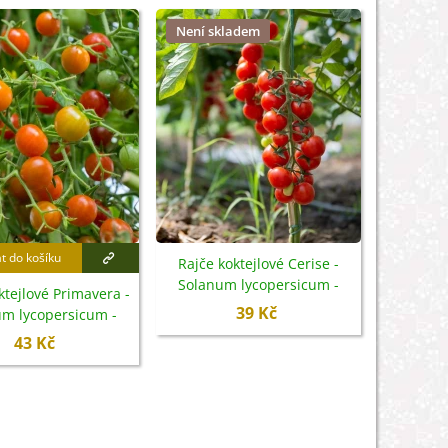
Není skladem
at do košíku
Rajče koktejlové Cerise -
Solanum lycopersicum -
ktejlové Primavera -
semena - 10 ks
39 Kč
um lycopersicum -
emena - 7 ks
43 Kč