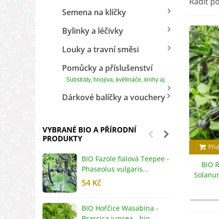
Ch
Řadit p
Semena na klíčky
Bylinky a léčivky
Louky a travní směsi
Pomůcky a příslušenství
Substráty, hnojiva, květináče, knihy aj.
Dárkové balíčky a vouchery
VYBRANÉ BIO A PŘÍRODNÍ
PRODUKTY
Přid
BIO Fazole fialová Teepee -
B
BIO R
Phaseolus vulgaris...
R
Solanum
54 Kč
5
BIO Hořčice Wasabina -
B
Brassica juncea - bio...
v