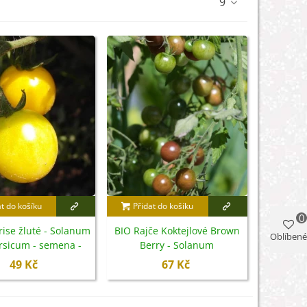
9
at do košíku
Přidat do košíku
0
rise žluté - Solanum
BIO Rajče Koktejlové Brown
Oblíbené
rsicum - semena -
Berry - Solanum
10 ks
lycopersicum - bio semena -
49 Kč
67 Kč
7 ks