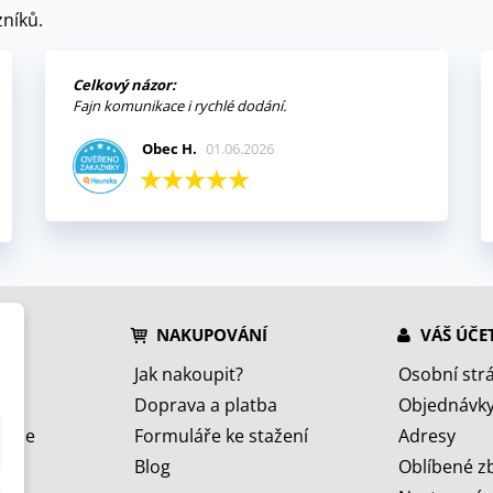
níků.
Celkový názor:
Fajn komunikace i rychlé dodání.
Obec H.
01.06.2026
NAKUPOVÁNÍ
VÁŠ ÚČE
Jak nakoupit?
Osobní str
Doprava a platba
Objednávk
jeme
Formuláře ke stažení
Adresy
Blog
Oblíbené z