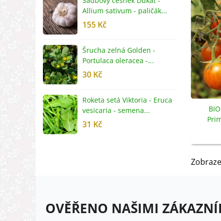
Sadbový česnek Dukát -
F
Allium sativum - paličák...
c
155 Kč
4
Šrucha zelná Golden -
G
Portulaca oleracea -...
S
30 Kč
5
Roketa setá Viktoria - Eruca
P
BIO
vesicaria - semena...
M
Pri
31 Kč
2
lycoper
Zobraze
OVĚŘENO NAŠIMI ZÁKAZNÍ