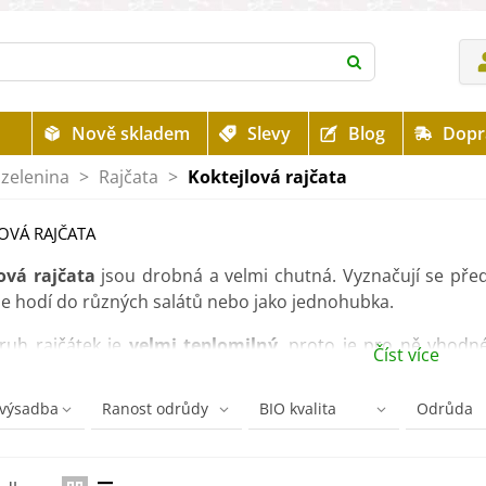
Nově skladem
Slevy
Blog
Dopr
zelenina
>
Rajčata
>
Koktejlová rajčata
OVÁ RAJČATA
ová rajčata
jsou drobná a velmi chutná. Vyznačují se pře
e hodí do různých salátů nebo jako jednohubka.
ruh rajčátek je
velmi teplomilný
, proto je pro ně vhodné
Číst více
e vhodný
substrát pro rajčata
a nezapomeňte ani na pravi
k.
 výsadba
Ranost odrůdy
BIO kvalita
Odrůda
te, kterou variantu zvolit? Přečtěte si našeho rádce: