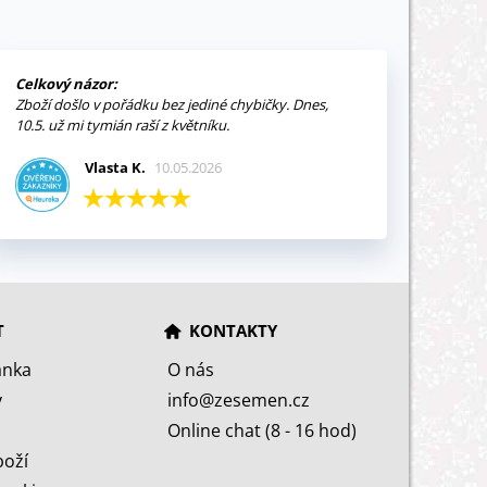
Celkový názor:
Zboží došlo v pořádku bez jediné chybičky. Dnes,
10.5. už mi tymián raší z květníku.
Vlasta K.
10.05.2026
T
KONTAKTY
ánka
O nás
y
info@zesemen.cz
Online chat (8 - 16 hod)
boží