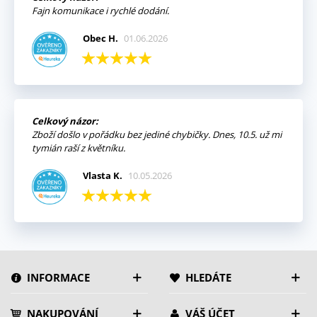
Fajn komunikace i rychlé dodání.
Obec H.
01.06.2026
Celkový názor:
Zboží došlo v pořádku bez jediné chybičky. Dnes, 10.5. už mi
tymián raší z květníku.
Vlasta K.
10.05.2026
INFORMACE
HLEDÁTE
NAKUPOVÁNÍ
VÁŠ ÚČET