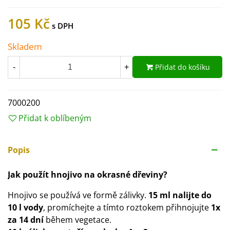
105 Kč
Skladem
Přidat do košíku
-
+
7000200
Přidat k oblíbeným
Popis
Jak použít hnojivo na okrasné dřeviny?
Hnojivo se používá ve formě zálivky.
15 ml nalijte do
10 l vody
, promíchejte a tímto roztokem přihnojujte
1x
za 14 dní
během vegetace.