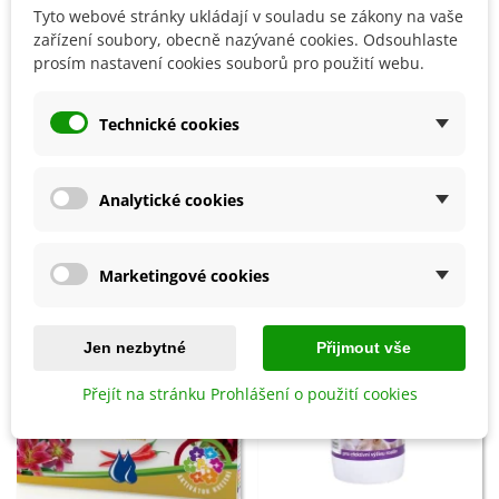
Tyto webové stránky ukládají v souladu se zákony na vaše
zařízení soubory, obecně nazývané cookies. Odsouhlaste
Přidat do košíku
Přidat do košíku
prosím nastavení cookies souborů pro použití webu.
Prořezávací pilka - 230 mm - 1
Sirná svíce - 25 cm - 1 ks
ks
Technické cookies
482 Kč
161 Kč
Analytické cookies
8 OSTATNÍ PRODUKTY ZE STEJNÉ KATEGORIE:
Marketingové cookies
Jen nezbytné
Přijmout vše
Přejít na stránku Prohlášení o použití cookies