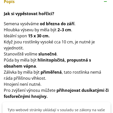
Popis
Jak si vypěstovat hořčici?
Semena vyséváme
od března do září
.
Hloubka výsevu by měla být
2–3 cm
.
Ideální spon
15 x 30 cm.
Když jsou rostlinky vysoké cca 10 cm, je nutné je
vyjednotit.
Stanoviště volíme
slunečné
.
Půda by měla být
hlinitopísčitá, propustná s
obsahem vápna
.
Zálivka by měla být
přiměřená
, tato rostlinka nemá
ráda přílišnou vlhkost.
Hnojení není nutné.
Pro zvýšení výnosu můžete
přihnojovat dusíkatými či
fosforečnými hnojivy.
Tyto webové stránky ukládají v souladu se zákony na vaše