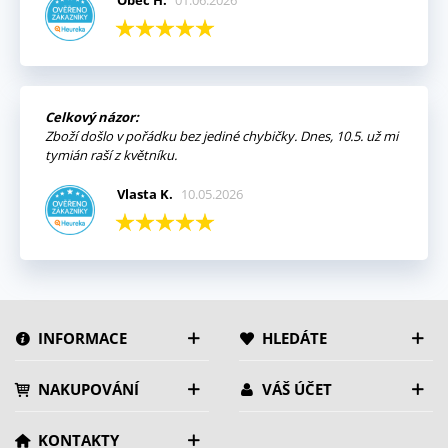
Obec H.
01.06.2026
Celkový názor:
Zboží došlo v pořádku bez jediné chybičky. Dnes, 10.5. už mi
tymián raší z květníku.
Vlasta K.
10.05.2026
INFORMACE
HLEDÁTE
NAKUPOVÁNÍ
VÁŠ ÚČET
KONTAKTY