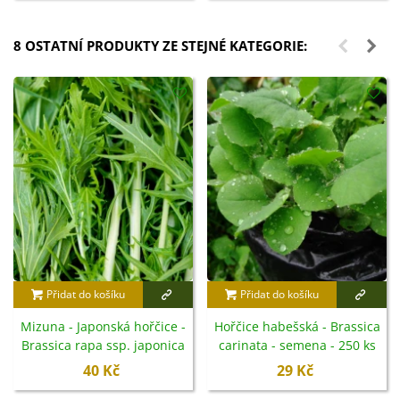
8 OSTATNÍ PRODUKTY ZE STEJNÉ KATEGORIE:
Přidat do košíku
Přidat do košíku
Mizuna - Japonská hořčice -
Hořčice habešská - Brassica
Brassica rapa ssp. japonica
carinata - semena - 250 ks
- semena - 50 ks
40 Kč
29 Kč