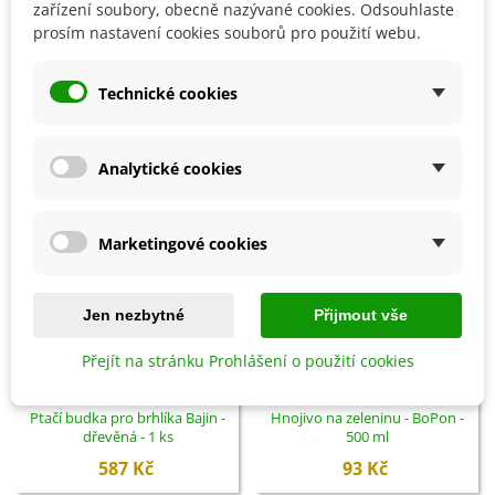
Detaily produktu
zařízení soubory, obecně nazývané cookies. Odsouhlaste
prosím nastavení cookies souborů pro použití webu.
SOUVISEJÍCÍ PRODUKTY
Technické cookies
Analytické cookies
Marketingové cookies
Jen nezbytné
Přijmout vše
Přejít na stránku Prohlášení o použití cookies
Přidat do košíku
Přidat do košíku
Ptačí budka pro brhlíka Bajin -
Hnojivo na zeleninu - BoPon -
dřevěná - 1 ks
500 ml
587 Kč
93 Kč