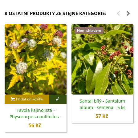
8 OSTATNÍ PRODUKTY ZE STEJNÉ KATEGORIE:
Není skladem
Přidat do košíku
Santal bílý - Santalum
album - semena - 5 ks
Tavola kalinolistá -
57 Kč
Physocarpus opulifolius -
semena - 8 ks
56 Kč