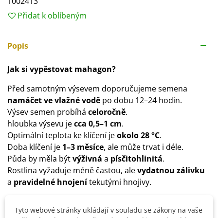
1002413
Přidat k oblíbeným
Popis
Jak si vypěstovat mahagon?
Před samotným výsevem doporučujeme semena
namáčet ve vlažné vodě
po dobu 12–24 hodin.
Výsev semen probíhá
celoročně
.
hloubka výsevu je
cca 0,5–1 cm
.
Optimální teplota ke klíčení je
okolo 28 °C
.
Doba klíčení je
1–3 měsíce
, ale může trvat i déle.
Půda by měla být
výživná
a
písčitohlinitá
.
Rostlina vyžaduje méně častou, ale
vydatnou zálivku
a
pravidelné hnojení
tekutými hnojivy.
Tyto webové stránky ukládají v souladu se zákony na vaše
Detaily produktu