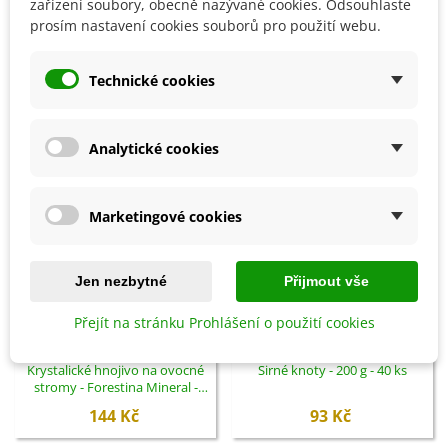
zařízení soubory, obecně nazývané cookies. Odsouhlaste
prosím nastavení cookies souborů pro použití webu.
SOUVISEJÍCÍ PRODUKTY
Technické cookies
Analytické cookies
Marketingové cookies
Jen nezbytné
Přijmout vše
Přejít na stránku Prohlášení o použití cookies
Přidat do košíku
Přidat do košíku
Krystalické hnojivo na ovocné
Sirné knoty - 200 g - 40 ks
stromy - Forestina Mineral -
400 g
144 Kč
93 Kč