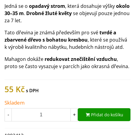
Jedná se o
opadavý strom
, která dosahuje výšky
okolo
30–35 m
.
Drobné žluté květy
se objevují pouze jednou
za 7 let.
Tato dřevina je známá především pro své
tvrdé a
zbarvené dřevo s bohatou kresbou
, které se používá
k výrobě kvalitního nábytku, hudebních nástrojů atd.
Mahagon dokáže
redukovat znečištění vzduchu
,
proto se často vysazuje v parcích jako okrasná dřevina.
55 Kč
Skladem
Přidat do košíku
-
+