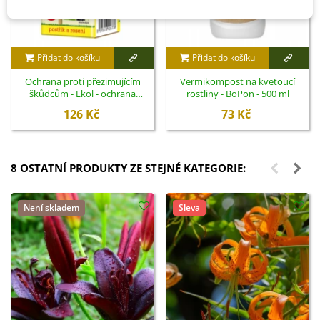
Přidat do košíku
Přidat do košíku
Ochrana proti přezimujícím
Vermikompost na kvetoucí
škůdcům - Ekol - ochrana
rostliny - BoPon - 500 ml
rostlin - 100 ml
126 Kč
73 Kč
8 OSTATNÍ PRODUKTY ZE STEJNÉ KATEGORIE:
Není skladem
Sleva