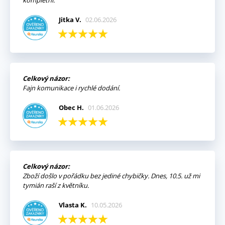
kompletní.
Jitka V.
02.06.2026
Celkový názor:
Fajn komunikace i rychlé dodání.
Obec H.
01.06.2026
Celkový názor:
Zboží došlo v pořádku bez jediné chybičky. Dnes, 10.5. už mi
tymián raší z květníku.
Vlasta K.
10.05.2026