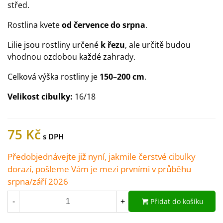
střed.
Rostlina kvete
od července do srpna
.
Lilie jsou rostliny určené
k řezu
, ale určitě budou
vhodnou ozdobou každé zahrady.
Celková výška rostliny je
150–200 cm
.
Velikost cibulky:
16/18
75 Kč
Předobjednávejte již nyní, jakmile čerstvé cibulky
dorazí, pošleme Vám je mezi prvními v průběhu
srpna/září 2026
Přidat do košíku
-
+