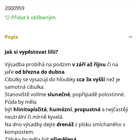
2000959
Přidat k oblíbeným
Popis
Jak si vypěstovat lilii?
Výsadba probíhá na podzim
v září až říjnu
či na
jaře
od března do dubna
.
Cibulky se vysazují do hloubky
cca 3x vyšší
než je
samotná cibulka.
Stanoviště volíme
slunečné
, popřípadě polostinné.
Půda by měla
být
hlinitopísčitá
,
humózní
,
propustná
a nejčastěji
neutrální či mírně kyselá.
Na dno výsadby dejte
drenáž
z písku smíchaného s
kompostem.
Zálivka by měla být
přiměřená
.