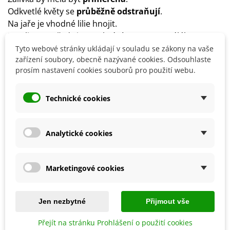
Odkvetlé květy se
průběžně odstraňují
.
Na jaře je vhodné lilie hnojit.
Rostlina se před zimou chrání vrstvou vyzrálého
kompostu.
Tyto webové stránky ukládají v souladu se zákony na vaše
zařízení soubory, obecně nazývané cookies. Odsouhlaste
Doporučuje se mulčování a to po celý rok.
prosím nastavení cookies souborů pro použití webu.
Detaily produktu
Technické cookies
SOUVISEJÍCÍ PRODUKTY
Analytické cookies
Marketingové cookies
Jen nezbytné
Přijmout vše
Přejít na stránku Prohlášení o použití cookies