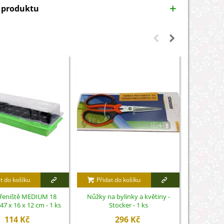
y produktu
t do košíku
Přidat do košíku
Přidat
řeniště MEDIUM 18
Nůžky na bylinky a květiny -
Celokovov
47 x 16 x 12 cm - 1 ks
Stocker - 1 ks
114 Kč
296 Kč