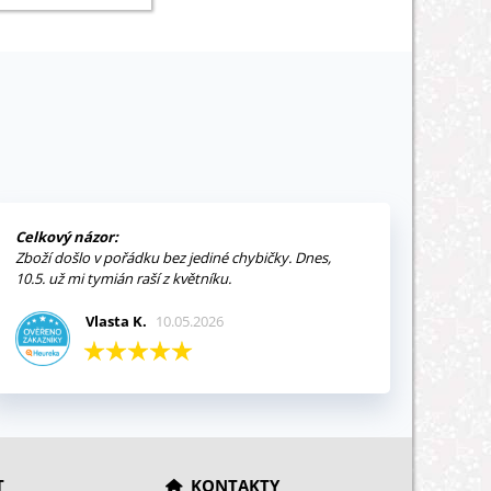
5 ks
Celkový názor:
Zboží došlo v pořádku bez jediné chybičky. Dnes,
10.5. už mi tymián raší z květníku.
Vlasta K.
10.05.2026
T
KONTAKTY