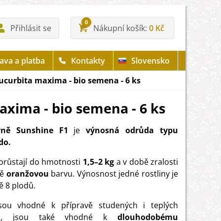
0
Přihlásit se
Nákupní košík
0 Kč
ava a platba
Kontakty
Slovensko
ucurbita maxima - bio semena - 6 ks
axima - bio semena - 6 ks
ně Sunshine F1
je
výnosná odrůda typu
do.
orůstají do hmotnosti
1,5–2 kg
a v době zralosti
tě
oranžovou
barvu. Výnosnost jedné rostliny je
ě 8 plodů.
sou vhodné k přípravě studených i teplých
ů, jsou také vhodné k
dlouhodobému