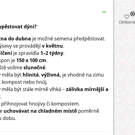
0
Oblíbené
vypěstovat dýni?
zna do dubna
je možné semena předpěstovat.
ýsevy se provádějí
v květnu
.
íčení
je zpravidla
1–2 týdny
.
 spon je
150 x 100 cm
.
ště volíme
slunečné
.
 měla být
hlinitá
,
výživná,
je vhodné na zimu
t kompost nebo hnůj.
 měla být stále mírně vlhká –
zálivka mírnější a
í
.
přihnojovat hnojivy či kompostem.
ze
uchovávat na chladném místě
poměrně
u dobu.