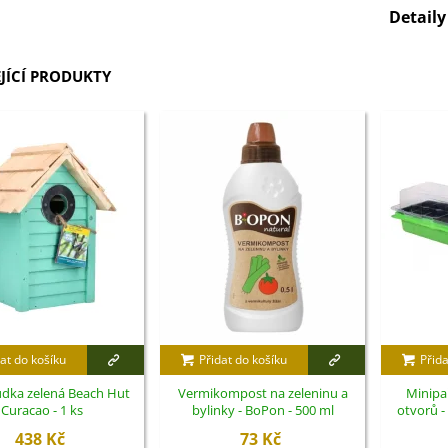
Detail
JÍCÍ PRODUKTY
at do košíku
Přidat do košíku
Přida
udka zelená Beach Hut
Vermikompost na zeleninu a
Minipa
Curacao - 1 ks
bylinky - BoPon - 500 ml
otvorů - 
438 Kč
73 Kč