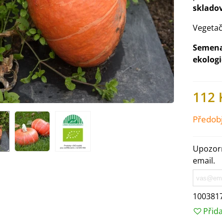
sklado
Vegetač
Semena
ekologi
112 
Předob
Upozorn
email.
IO Ředkev bílá Laurin -
aphanus sativus - bio...
4 Kč
100381
Přid
IO Mangold duhový - Beta
ulgaris - bio semena...