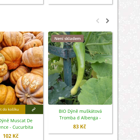
Není skladem
t do košíku
Přidat
BIO Dýně muškátová
Tromba d Albenga -
Dýně Muscat De
BIO Dýně
Cucurbita moschata - bio
83 Kč
ence - Cucurbita
Cucurb
semena - 6 ks
ta - bio semena -
se
102 Kč