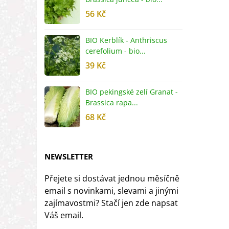
56 Kč
5
BIO Kerblík - Anthriscus
B
cerefolium - bio...
O
39 Kč
5
BIO pekingské zelí Granat -
B
Brassica rapa...
r
68 Kč
8
NEWSLETTER
Přejete si dostávat jednou měsíčně
email s novinkami, slevami a jinými
zajímavostmi? Stačí jen zde napsat
Váš email.