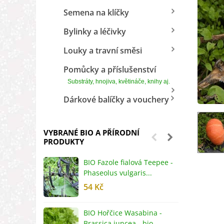
Semena na klíčky
Bylinky a léčivky
Louky a travní směsi
Pomůcky a příslušenství
Substráty, hnojiva, květináče, knihy aj.
Dárkové balíčky a vouchery
VYBRANÉ BIO A PŘÍRODNÍ
PRODUKTY
BIO Fazole fialová Teepee -
B
Phaseolus vulgaris...
R
54 Kč
5
BIO Hořčice Wasabina -
B
Brassica juncea - bio...
v