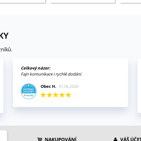
KY
níků.
Celkový názor:
Fajn komunikace i rychlé dodání.
Obec H.
01.06.2026
NAKUPOVÁNÍ
VÁŠ ÚČE