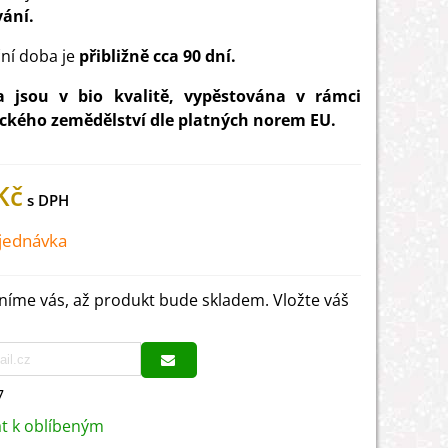
vání.
ní doba je
přibližně
cca 90 dní.
 jsou v bio kvalitě, vypěstována v rámci
ckého zemědělství dle platných norem EU.
Kč
jednávka
íme vás, až produkt bude skladem. Vložte váš
7
at k oblíbeným