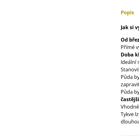
3 Kč
Popis
IO Bazalka pravá červená -
Jak si 
cimum basilicum -...
6 Kč
Od bře
Přímé v
Doba kl
IO Stévie sladká - Stevia
Ideální
ebaudiana - bio...
Stanovi
4 Kč
Půda by
zapravi
Půda by
častějš
Vhodné 
Tykve l
dlouho