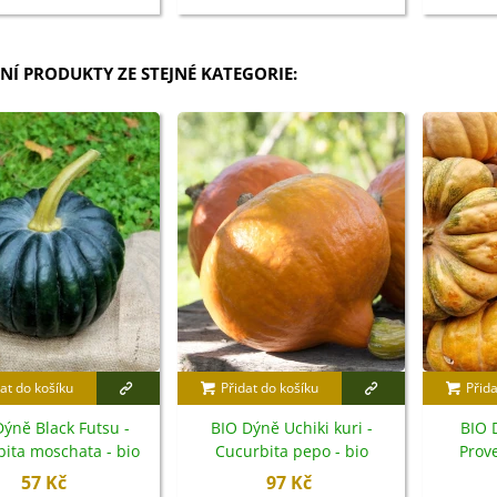
NÍ PRODUKTY ZE STEJNÉ KATEGORIE:
at do košíku
Přidat do košíku
Přida
Dýně Black Futsu -
BIO Dýně Uchiki kuri -
BIO 
ita moschata - bio
Cucurbita pepo - bio
Prov
semena - 7 ks
semena - 5 ks
Moscha
57 Kč
97 Kč