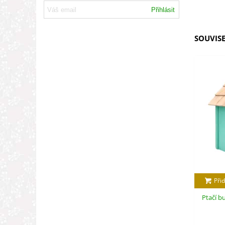
Přihlásit
SOUVISE
Přid
Ptačí b