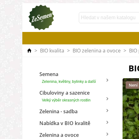
>
BIO kvalita
>
BIO zelenina a ovoce
>
BIO 
BI
Semena
Zelenina, květiny, bylinky a další
Není
Cibuloviny a sazenice
Velký výběr okrasných rostlin
Zelenina - sadba
Nabídka v BIO kvalitě
Zelenina a ovoce