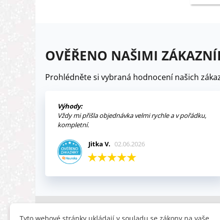
OVĚŘENO NAŠIMI ZÁKAZNÍ
Prohlédněte si vybraná hodnocení našich zákaz
Výhody:
Vždy mi přišla objednávka velmi rychle a v pořádku,
kompletní.
Jitka V.
02.06.2026
INFORMACE
HLEDÁTE
Tyto webové stránky ukládají v souladu se zákony na vaše