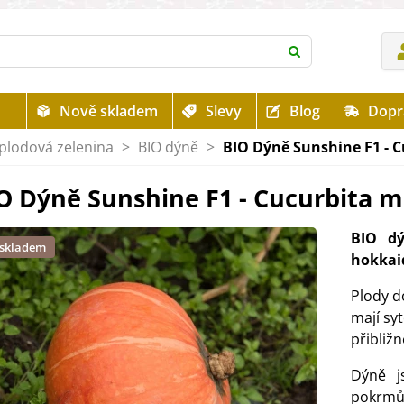
Nově skladem
Slevy
Blog
Dopr
plodová zelenina
>
BIO dýně
>
BIO Dýně Sunshine F1 - C
O Dýně Sunshine F1 - Cucurbita m
BIO dý
 skladem
hokkai
Plody d
mají sy
přibližn
Dýně j
pokrm