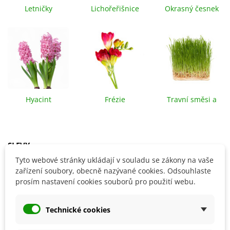
Letničky
Lichořeřišnice
Okrasný česnek
Hyacint
Frézie
Travní směsi a
louky
SLEVY
Tyto webové stránky ukládají v souladu se zákony na vaše
zařízení soubory, obecně nazývané cookies. Odsouhlaste
Sleva
Sleva
prosím nastavení cookies souborů pro použití webu.
Technické cookies