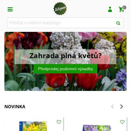
0
Zahrada plná květů?
Předprodej podzimní výsadby
NOVINKA