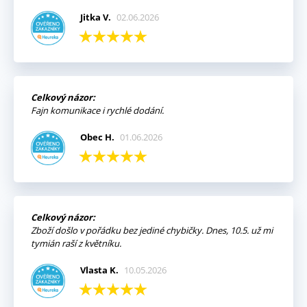
Jitka V.
02.06.2026
Celkový názor:
Fajn komunikace i rychlé dodání.
Obec H.
01.06.2026
Celkový názor:
Zboží došlo v pořádku bez jediné chybičky. Dnes, 10.5. už mi
tymián raší z květníku.
Vlasta K.
10.05.2026