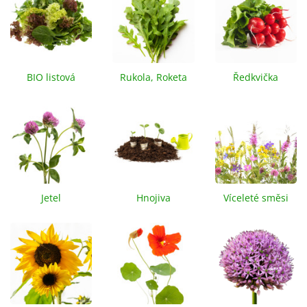
BIO listová
Rukola, Roketa
Ředkvička
zelenina
Jetel
Hnojiva
Víceleté směsi